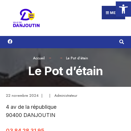
Ouvrir la
Search
Aller
for:
au
MENU
contenu
Accueil
Le Pot d’étain
Le Pot d’étain
22 novembre 2024
|
|
Administrateur
4 av de la république
90400 DANJOUTIN
03 84 28 31 95