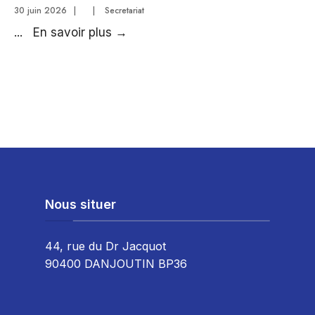
AEP
réseau
30 juin 2026
|
|
Secretariat
AEP
Arrêté
...
En savoir plus
→
plan
n°2026_0175
RD10
–
DANJOUTIN
–
EXTENSION
RESEAU
ELECTRIQUE
–
Nous situer
SIFOU
–
44, rue du Dr Jacquot
LRE
90400 DANJOUTIN BP36
–
ALTERNAT