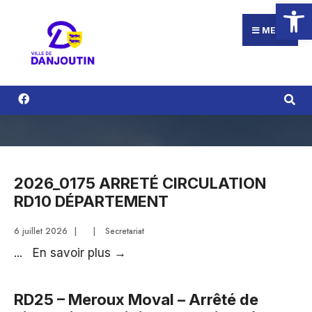
Ouvrir la
Search
Aller
for:
au
MENU
contenu
2026_0175 ARRETÉ CIRCULATION
RD10 DÉPARTEMENT
6 juillet 2026
|
|
Secretariat
2026_0175
...
En savoir plus
→
ARRETÉ
CIRCULATION
RD25 – Meroux Moval – Arrêté de
RD10