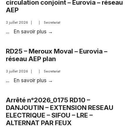
circulation conjoint – Eurovia – réseau
DÉPARTEMENT
AEP
3 juillet 2026
|
|
Secretariat
RD25
...
En savoir plus
→
–
Meroux
RD25 – Meroux Moval – Eurovia –
Moval
réseau AEP plan
–
Arrêté
3 juillet 2026
|
|
Secretariat
de
RD25
...
En savoir plus
→
circulation
–
conjoint
Meroux
Arrêté n°2026_0175 RD10 –
–
Moval
DANJOUTIN – EXTENSION RESEAU
Eurovia
–
ELECTRIQUE – SIFOU – LRE –
–
Eurovia
ALTERNAT PAR FEUX
réseau
–