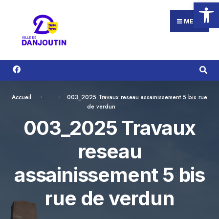
Ouvrir la
Search
Aller
for:
au
MENU
contenu
Accueil
003_2025 Travaux reseau assainissement 5 bis rue
de verdun
003_2025 Travaux
reseau
assainissement 5 bis
rue de verdun