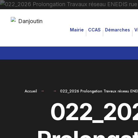
for:
Aller
au
Mairie
CCAS
Démarches
V
contenu
Accueil
022_2026 Prolongation Travaux réseau ENED
022_20