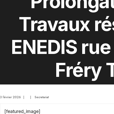
Prolonga
Travaux r
ENEDIS rue
Fréry 
3 février 2026
|
|
Secretariat
[featured_image]