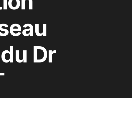
tion
éseau
 du Dr
T