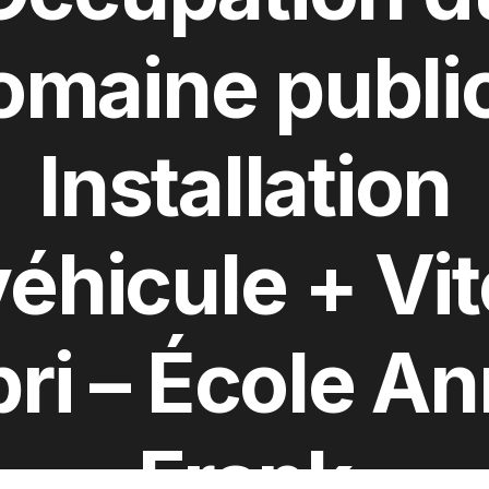
omaine public
Installation
véhicule + Vit
ri – École A
Frank