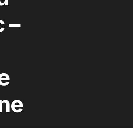
 –
e
nne