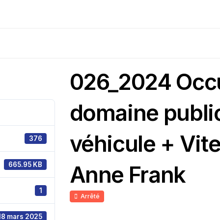
026_2024 Occ
domaine public 
véhicule + Vite
376
665.95 KB
Anne Frank
1
Arrêté
18 mars 2025