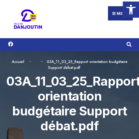
Ouvrir la
Search
Aller
for:
au
MENU
contenu
Accueil
03A_11_03_25_Rapport orientation budgétaire
Support débat.pdf
03A_11_03_25_Rappor
orientation
budgétaire Support
débat.pdf