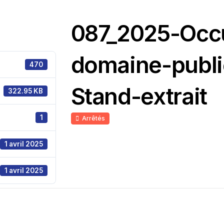
087_2025-Occ
domaine-publ
470
Stand-extrait
322.95 KB
1
Arrêtés
1 avril 2025
1 avril 2025