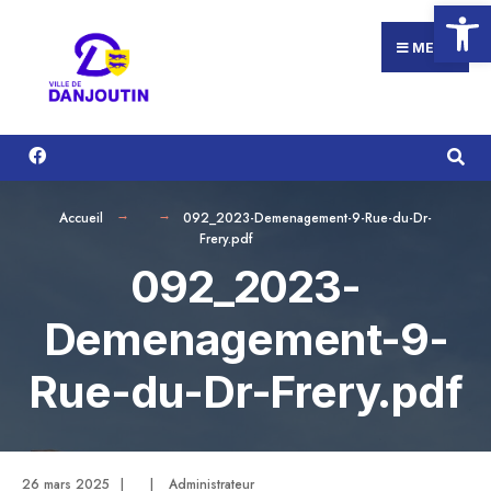
Ouvrir la
Search
Aller
for:
au
MENU
contenu
Accueil
092_2023-Demenagement-9-Rue-du-Dr-
Frery.pdf
092_2023-
Demenagement-9-
Rue-du-Dr-Frery.pdf
26 mars 2025
|
|
Administrateur