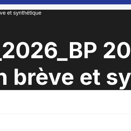
_2026_BP 2
n brève et s