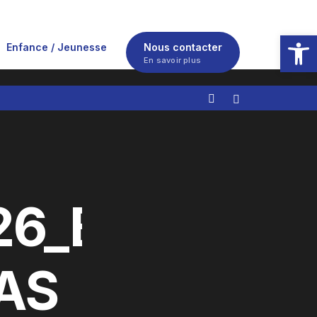
Ouvrir la
Enfance / Jeunesse
Nous contacter
En savoir plus
26_Budget
AS