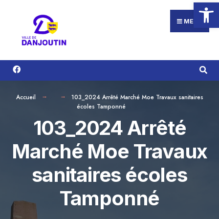
Ouvrir la
Search
Aller
for:
au
MENU
contenu
Accueil
103_2024 Arrêté Marché Moe Travaux sanitaires
écoles Tamponné
103_2024 Arrêté
Marché Moe Travaux
sanitaires écoles
Tamponné