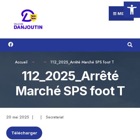
Ouvrir la
Search
Aller
for:
au
MENU
contenu
Accueil
112_2025_Arrêté Marché SPS foot T
112_2025_Arrêté
Marché SPS foot T
20 mai 2025
|
|
Secretariat
Télécharger