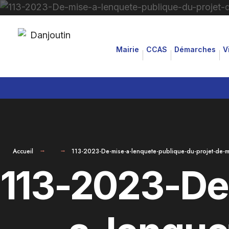
for:
Aller
au
Mairie
CCAS
Démarches
V
contenu
Accueil
113-2023-De-mise-a-lenquete-publique-du-projet-de-m
113-2023-De