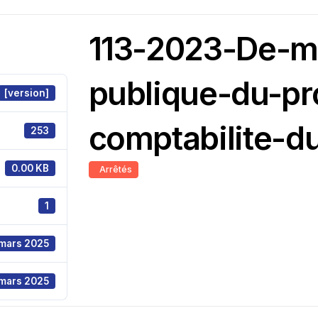
113-2023-De-m
publique-du-pr
[version]
comptabilite-d
253
0.00 KB
Arrêtés
1
mars 2025
mars 2025