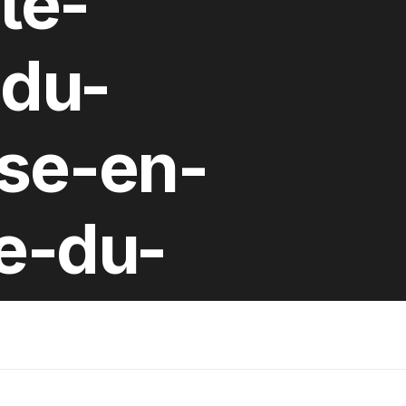
te-
-du-
ise-en-
te-du-
f