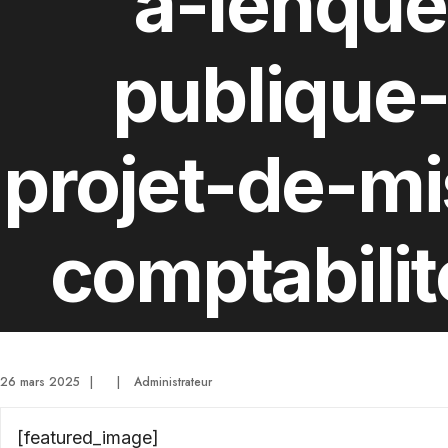
a-lenque
publique
projet-de-m
comptabili
PLU.pd
26 mars 2025
|
|
Administrateur
[featured_image]