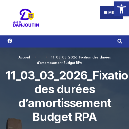
Ouvrir la
Search
Aller
for:
au
MENU
contenu
Accueil
11_03_03_2026_Fixation des durées
d’amortissement Budget RPA
11_03_03_2026_Fixati
des durées
d’amortissement
Budget RPA