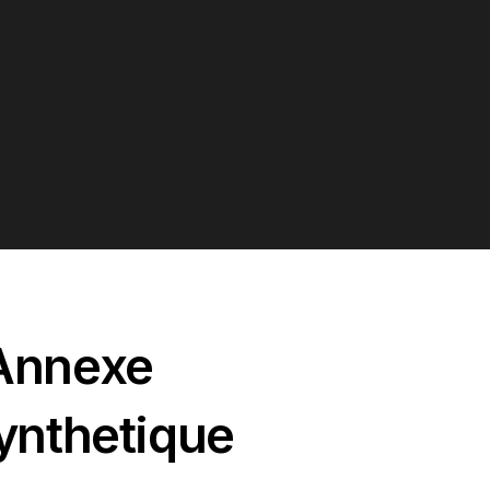
Annexe
ynthetique