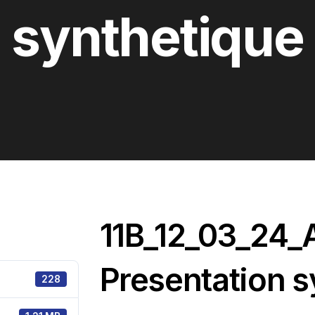
synthetique
11B_12_03_24_
Presentation s
228