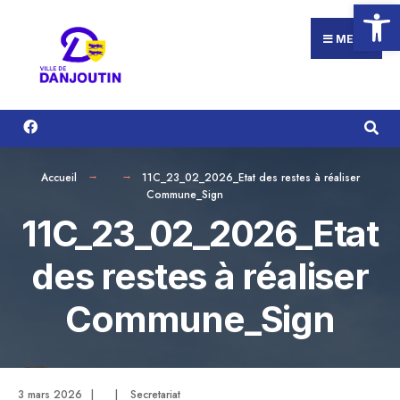
Ouvrir la
Search
Aller
for:
au
MENU
contenu
Accueil
11C_23_02_2026_Etat des restes à réaliser
Commune_Sign
11C_23_02_2026_Etat
des restes à réaliser
Commune_Sign
3 mars 2026
|
|
Secretariat