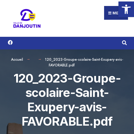
Ouvrir la
Search
Aller
for:
au
MENU
contenu
Accueil
120_2023-Groupe-scolaire-Saint-Exupery-avis-
FAVORABLE.pdf
120_2023-Groupe-
scolaire-Saint-
Exupery-avis-
FAVORABLE.pdf