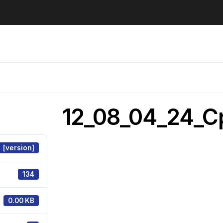
12_08_04_24_Cp
[version]
134
0.00 KB