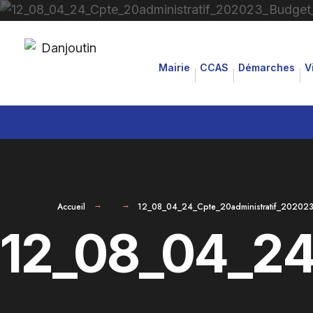
for:
Aller
au
Mairie
CCAS
Démarches
V
contenu
Accueil
12_08_04_24_Cpte_20administratif_202023
12_08_04_24