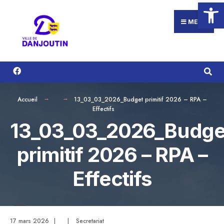
Ouvrir la
Search
Aller
for:
au
MENU
contenu
Accueil
13_03_03_2026_Budget primitif 2026 – RPA –
Effectifs
13_03_03_2026_Budge
primitif 2026 – RPA –
Effectifs
17 mars 2026
|
|
Secretariat