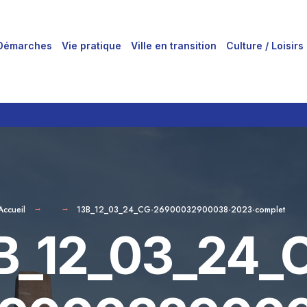
Démarches
Vie pratique
Ville en transition
Culture / Loisirs
Accueil
13B_12_03_24_CG-26900032900038-2023-complet
B_12_03_24_