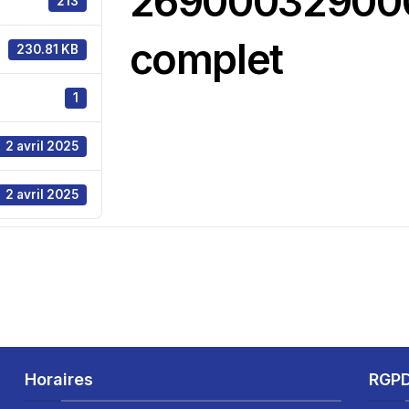
26900032900
213
complet
230.81 KB
1
2 avril 2025
2 avril 2025
Horaires
RGP