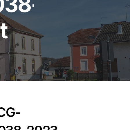
038-
t
_CG-