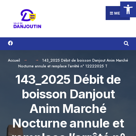
Ouvrir la
Search
Aller
for:
au
MENU
contenu
Accueil
143_2025 Débit de boisson Danjout Anim Marché
Nocturne annule et remplace l’arrêté n° 12222025 T
143_2025 Débit de
boisson Danjout
Anim Marché
Nocturne annule et