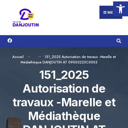
Ouvrir la
Search
Aller
for:
au
MENU
contenu
Accueil
151_2025 Autorisation de travaux -Marelle et
Médiathèque DANJOUTIN AT 09003225C0003
151_2025
Autorisation de
travaux -Marelle et
Médiathèque