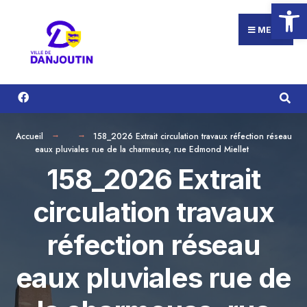
Ouvrir la
Search
Aller
for:
au
MENU
contenu
Accueil
158_2026 Extrait circulation travaux réfection réseau
eaux pluviales rue de la charmeuse, rue Edmond Miellet
158_2026 Extrait
circulation travaux
réfection réseau
eaux pluviales rue de