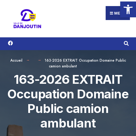
Ouvrir la
Search
Aller
for:
au
MENU
contenu
Accueil
163-2026 EXTRAIT Occupation Domaine Public
camion ambulant
163-2026 EXTRAIT
Occupation Domaine
Public camion
ambulant