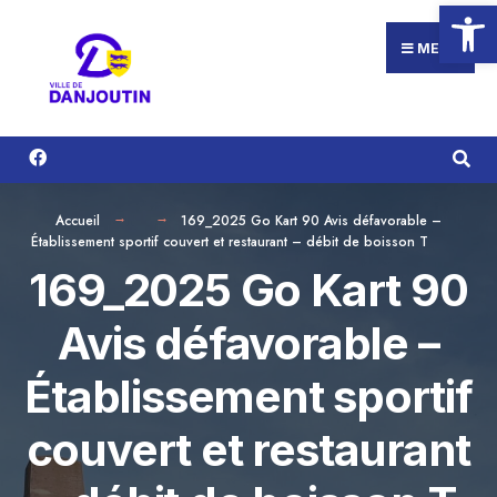
Ouvrir la
Search
Aller
for:
au
MENU
contenu
Accueil
169_2025 Go Kart 90 Avis défavorable –
Établissement sportif couvert et restaurant – débit de boisson T
169_2025 Go Kart 90
Avis défavorable –
Établissement sportif
couvert et restaurant