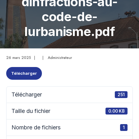
dinfractions-au-
code-de-
lurbanisme.pdf
26 mars 2025
|
|
Administrateur
Télécharger
Télécharger
251
Taille du fichier
0.00 KB
Nombre de fichiers
1