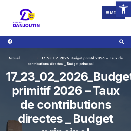
Ouvrir la
Search
Aller
for:
au
MENU
contenu
Accueil
17_23_02_2026_Budget primitif 2026 – Taux de
contributions directes _ Budget principal
17_23_02_2026_Budge
primitif 2026 – Taux
de contributions
directes _ Budget