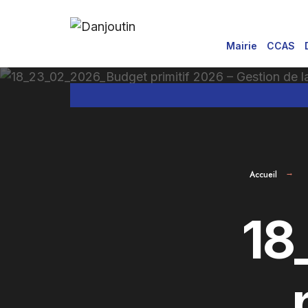
for:
Aller
au
Mairie
CCAS
contenu
Accueil
18