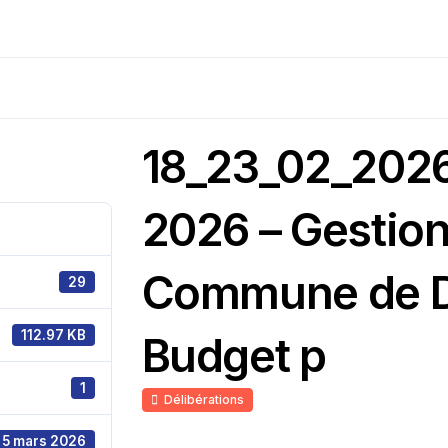
18_23_02_2026
2026 – Gestion 
Commune de D
29
112.97 KB
Budget p
1
Délibérations
5 mars 2026