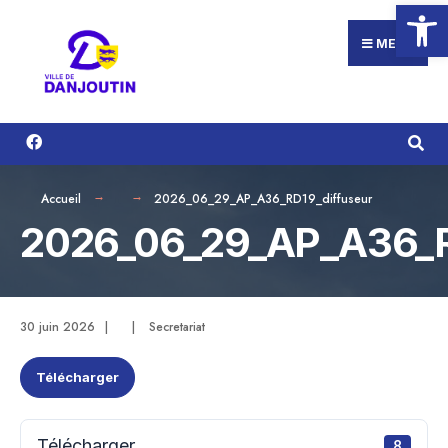
Ouvrir la
Search
Aller
for:
au
MENU
contenu
Accueil
2026_06_29_AP_A36_RD19_diffuseur
2026_06_29_AP_A36_R
30 juin 2026
|
|
Secretariat
Télécharger
Télécharger
8