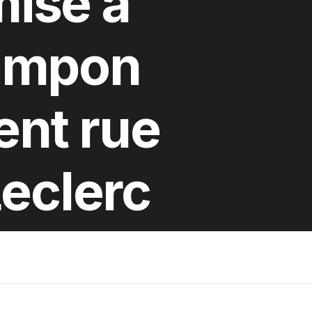
mise à
tampon
ent rue
eclerc