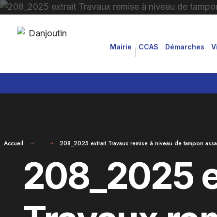
for:
Aller
au
Mairie
CCAS
Démarches
V
contenu
Accueil
208_2025 extrait Travaux remise à niveau de tampon assa
208_2025 e