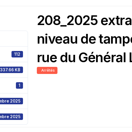
208_2025 extrai
niveau de tamp
rue du Général 
112
337.66 KB
Arrêtés
1
mbre 2025
mbre 2025