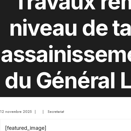
Travaux re
niveau de 
assainissem
du Général L
12 novembre 2025
|
|
Secretariat
[featured_image]