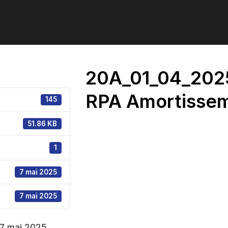
20A_01_04_202
RPA Amortisse
145
51.86 KB
1
7 mai 2025
7 mai 2025
 7 mai 2025