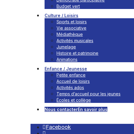
Budget vert
Culture / Loisirs
Sports et loisirs
Vie associative
Médiathèque
Activités musicales
Jumelage
Histoire et patrimoine
Animations
Enfance / Jeunesse
Petite enfance
Accueil de loisirs
Activités ados
Temps d’accueil pour les jeunes
Écoles et collège
Nous contacter
En savoir plus
Facebook
Open