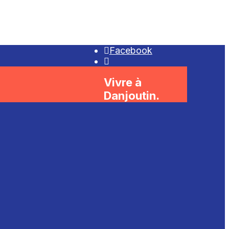
Facebook
Open
Search
Vivre à
Window
Danjoutin.