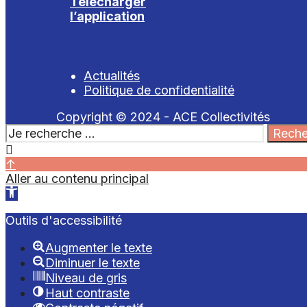
Télécharger
l’application
Actualités
Politique de confidentialité
Copyright © 2024 - ACE Collectivités
Search
Reche
for:
Close
Search
↑
Window
Aller au contenu principal
Ouvrir
la
Outils d'accessibilité
barre
d’outils
Augmenter le texte
Diminuer le texte
Niveau de gris
Haut contraste