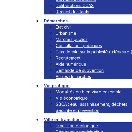
Délibérations CCAS
Recueil des tarifs
Démarches
Etat civil
Urbanisme
Marchés publics
Consultations publiques
Taxe locale sur la publicité extérieure
Recrutement
Aide numérique
Demande de subvention
Autres démarches
Vie pratique
Modalités du bien vivre ensemble
Vie économique
GBCA : eau, assainissement, déchets
Sécurité et prévention
Ville en transition
Transition écologique
Démocratie participative