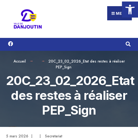
Ouvrir la
Search
Aller
for:
au
MENU
contenu
Accueil
20C_23_02_2026_Etat des restes à réaliser
PEP_Sign
20C_23_02_2026_Etat
des restes à réaliser
PEP_Sign
5 mars 2026
|
|
Secretariat