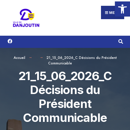
Ouvrir la
Search
Aller
for:
au
MENU
contenu
Accueil
21_15_06_2026_C Décisions du Président
Communicable
21_15_06_2026_C
Décisions du
Président
Communicable