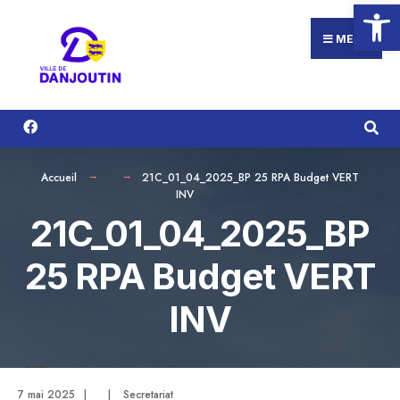
Ouvrir la
Search
Aller
for:
au
MENU
contenu
Accueil
21C_01_04_2025_BP 25 RPA Budget VERT
INV
21C_01_04_2025_BP
25 RPA Budget VERT
INV
7 mai 2025
|
|
Secretariat