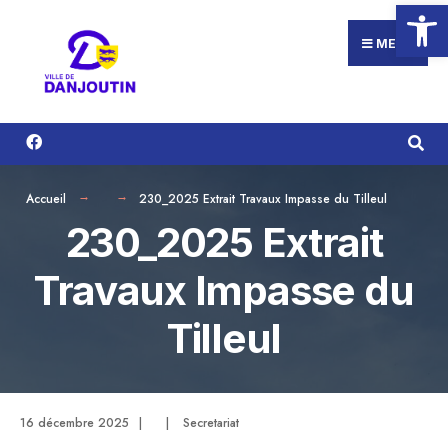
Ouvrir la
Search
Aller
for:
au
MENU
contenu
Accueil
230_2025 Extrait Travaux Impasse du Tilleul
230_2025 Extrait
Travaux Impasse du
Tilleul
16 décembre 2025
|
|
Secretariat