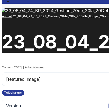
Open
Search
Window
Accueil
23_08_04_24_BP_2024_Gestion_20de_20la_20Dette_Budget_20prin
23_08_04_2
26 mars 2025
|
|
Administrateur
[featured_image]
Télécharger
Version