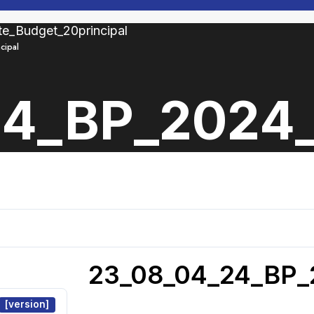
cipal
4_BP_2024_G
23_08_04_24_BP_2
[version]