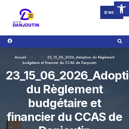
Ouvrir la
Search
Aller
for:
au
MENU
contenu
Accueil
23_15_06_2026_Adoption du Règlement
budgétaire et financier du CCAS de Danjoutin
23_15_06_2026_Adopt
du Règlement
budgétaire et
financier du CCAS de