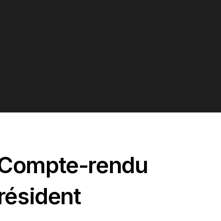
_Compte-rendu
résident