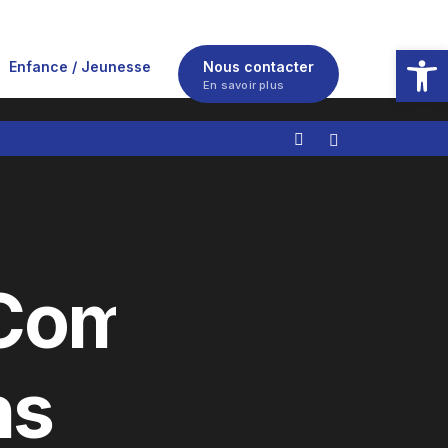
Ouvrir la
Enfance / Jeunesse
Nous contacter
En savoir plus
Compte-
ns