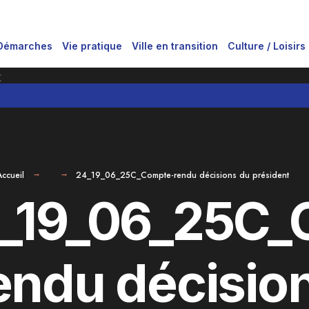
Démarches
Vie pratique
Ville en transition
Culture / Loisirs
Accueil
24_19_06_25C_Compte-rendu décisions du président
_19_06_25C_
endu décisio