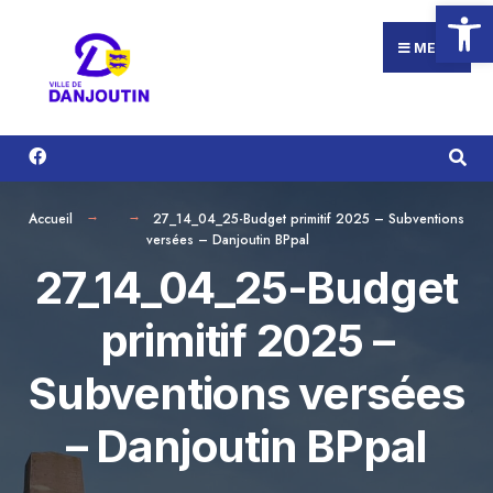
Ouvrir la
Search
Aller
for:
au
MENU
contenu
Accueil
27_14_04_25-Budget primitif 2025 – Subventions
versées – Danjoutin BPpal
27_14_04_25-Budget
primitif 2025 –
Subventions versées
– Danjoutin BPpal