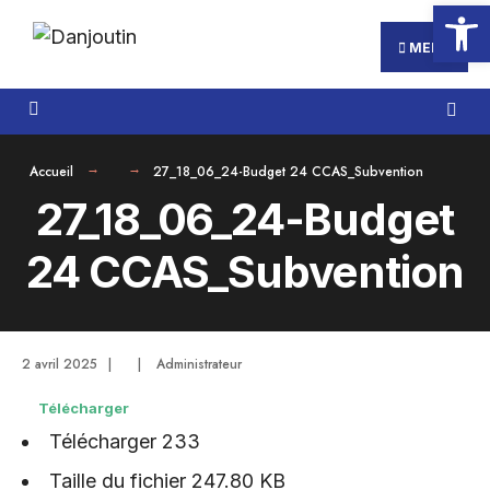
Ouvrir la
Search
Aller
for:
au
MENU
contenu
Accueil
27_18_06_24-Budget 24 CCAS_Subvention
27_18_06_24-Budget
24 CCAS_Subvention
2 avril 2025
|
|
Administrateur
Télécharger
Télécharger
233
Taille du fichier
247.80 KB