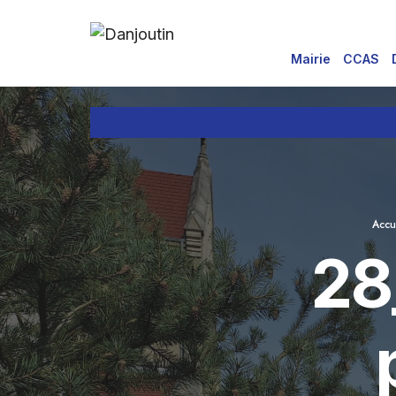
for:
Aller
au
Mairie
CCAS
contenu
Accu
28