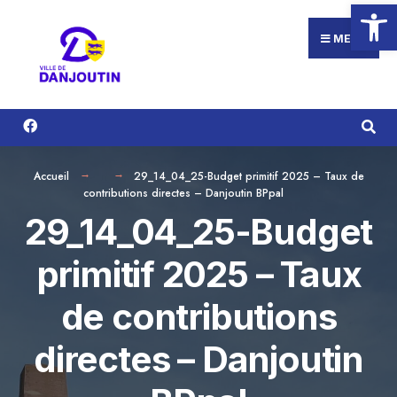
Ouvrir la
Search
Aller
for:
au
MENU
contenu
Accueil
29_14_04_25-Budget primitif 2025 – Taux de
contributions directes – Danjoutin BPpal
29_14_04_25-Budget
primitif 2025 – Taux
de contributions
directes – Danjoutin