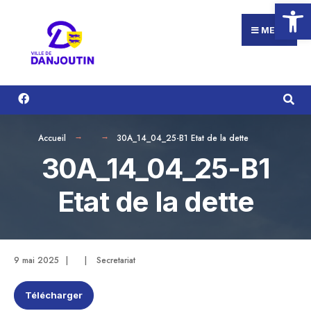
Ouvrir la
Search
Aller
for:
au
MENU
contenu
Accueil
30A_14_04_25-B1 Etat de la dette
30A_14_04_25-B1
Etat de la dette
9 mai 2025
|
|
Secretariat
Télécharger