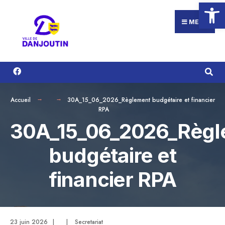
Ouvrir la
Search
Aller
for:
au
MENU
contenu
Accueil
30A_15_06_2026_Règlement budgétaire et financier
RPA
30A_15_06_2026_Règ
budgétaire et
financier RPA
23 juin 2026
|
|
Secretariat