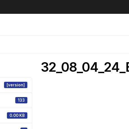
32_08_04_24_
[version]
133
0.00 KB