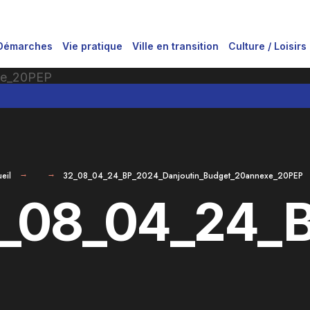
Démarches
Vie pratique
Ville en transition
Culture / Loisirs
eil
32_08_04_24_BP_2024_Danjoutin_Budget_20annexe_20PEP
_08_04_24_B