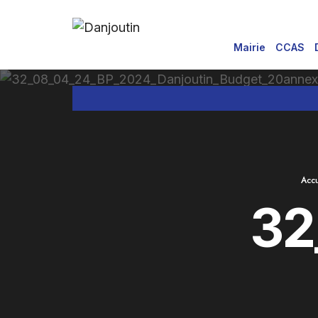
for:
Aller
au
Mairie
CCAS
contenu
Accu
32