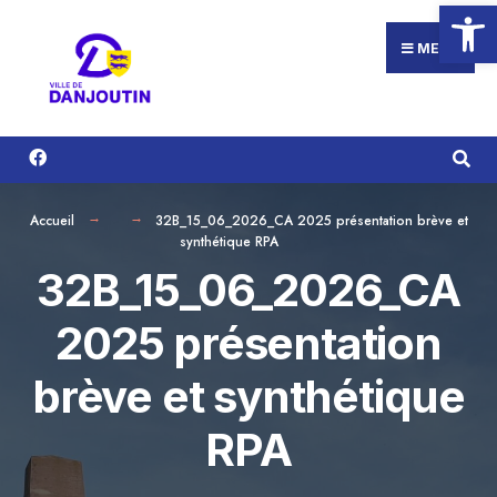
Ouvrir la
Search
Aller
for:
au
MENU
contenu
Accueil
32B_15_06_2026_CA 2025 présentation brève et
synthétique RPA
32B_15_06_2026_CA
2025 présentation
brève et synthétique
RPA