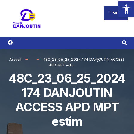
Ouvrir la
Search
Aller
for:
au
MENU
contenu
Accueil
48C_23_06_25_2024 174 DANJOUTIN ACCESS
APD MPT estim
48C_23_06_25_2024
174 DANJOUTIN
ACCESS APD MPT
estim