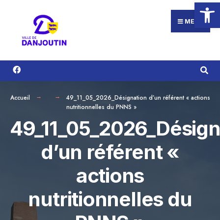
Ouvrir la
Search
Aller
for:
au
MENU
contenu
Accueil
49_11_05_2026_Désignation d’un référent « actions
nutritionnelles du PNNS »
49_11_05_2026_Désign
d’un référent «
actions
nutritionnelles du