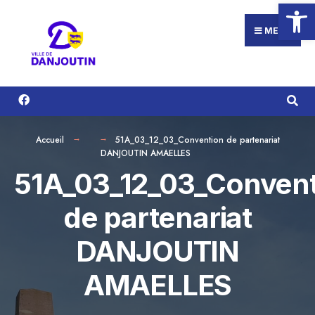
Ouvrir la
Search
Aller
for:
au
MENU
contenu
Accueil
51A_03_12_03_Convention de partenariat
DANJOUTIN AMAELLES
51A_03_12_03_Convent
de partenariat
DANJOUTIN
AMAELLES