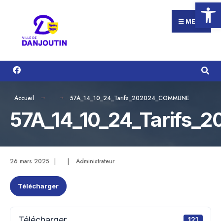
Ouvrir la
Search
Aller
for:
au
MENU
contenu
Accueil
57A_14_10_24_Tarifs_202024_COMMUNE
57A_14_10_24_Tarifs
26 mars 2025
|
|
Administrateur
Télécharger
Télécharger
121